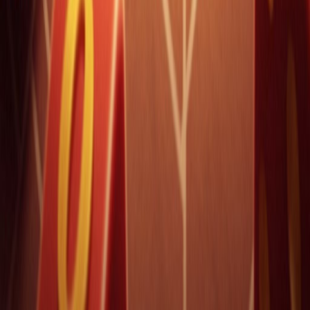
Gonzo's Treasure Hunt
evolution
Hot
Lightning Dice
evolution
Football Studio
evolution
Hot
Super Sic Bo
evolution
Zulassungen & Prüfsiegel