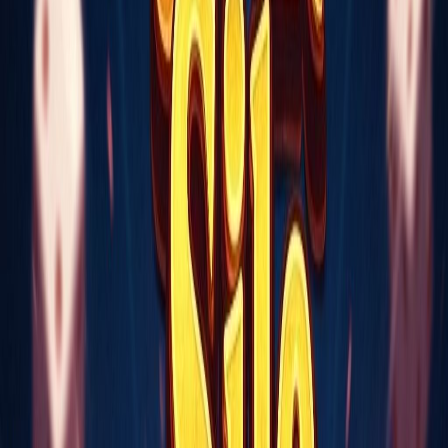
Aktion
Mittwochs-Freispiele - 100 Gratisspins
bei Einzahlung ab 100 EUR
Wer mittwochs mindestens 100 EUR einzahlt, erhält 100 Freispiele
für ausgewählte Spielautomaten. Die Aktion ist einmal pro Woche
verfügbar und richtet sich an Spieler, die ihren regulären
Einzahlungstag mit einem zusätzlichen Vorteil verbinden möchten.
Mehr erfahren
Jetzt einlösen
Aktion
VIP Gold Club - Wöchentlicher 25%
Cashback ohne Umsatzbedingungen
Spieler auf Gold-VIP-Stufe und höher erhalten wöchentlich eine
Cashback-Gutschrift von 25% auf ihre Nettoverluste, ohne
Höchstbetrag und ohne Umsatzanforderung. Das Guthaben wird
direkt dem Echtgeldkonto gutgeschrieben und ist sofort verfügbar.