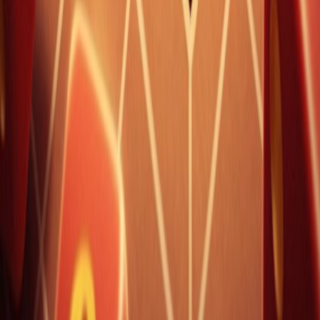
evolution
Hot
Dream Catcher
evolution
Hot
Monopoly Live
evolution
Mega Ball
evolution
Deal or No Deal
evolution
Hot