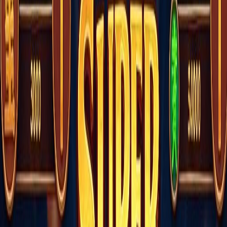
tash
-hocm
Alle Spiele
Angebote
VIP Bereich
Wer wir sind
Sicher spielen
Support
Anmelden
Jetzt Spielen
Aktion
Willkommenspaket - 100% auf die erste
Einzahlung bis zu 2000 EUR + 200
Freispiele
Neukunden erhalten bei ihrer ersten Einzahlung einen 100%-Bonus
bis zu 2000 EUR sowie 200 Freispiele für ausgewählte
Spielautomaten. Ein starker Einstieg, der Ihnen von Beginn an mehr
Spielkapital und zusätzliche Gewinnchancen verschafft.
Mehr erfahren
Jetzt einlösen
Aktion
Montags-Reload - 50% Einzahlungsbonus