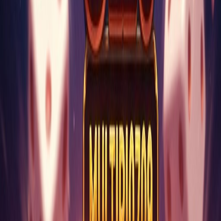
Mega Moolah
microgaming
Hot
Starburst
netent
Hot
Gonzo's Quest
netent
Hot
Sweet Bonanza
pragmatic-play
Hot