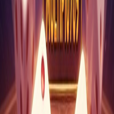
Crazy Time
evolution
Hot
Dead or Alive 2
netent
Hot
Wolf Gold
pragmatic-play
Hot
Divine Fortune
netent
Hot