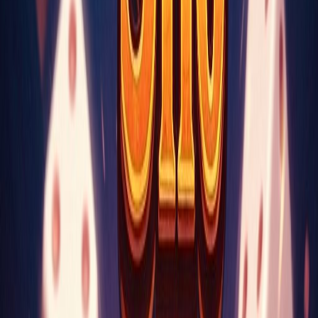
Top Spiele
Alle ansehen
Hot
Gates of Olympus
pragmatic-play
Hot
Book of Dead
play-n-go
Hot
Lightning Roulette
evolution
Hot