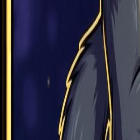
Sweet Bonanza
pragmatic-play
Immortal Romance
microgaming
Hot
Dead or Alive 2
netent
Jammin' Jars
push-gaming
Fire Joker
play-n-go